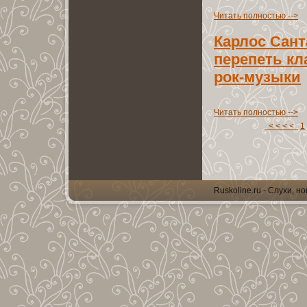
Читать полноcтью -->
Карлос Сант
перепеть к
рок-мyзыки
Читать полноcтью -->
< < < <
1
Ruskoline.ru - Слухи, н