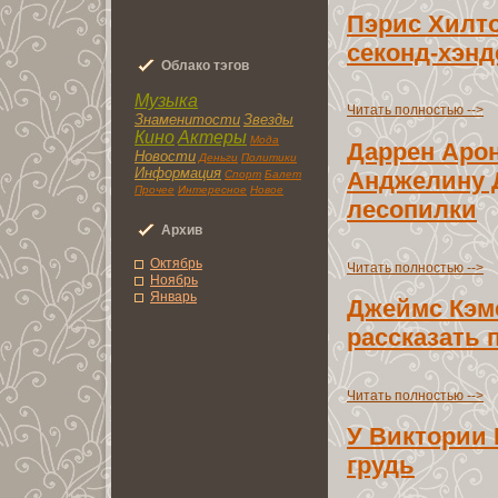
Пэрис Хилто
секонд-хэнд
Облaко тэгoв
Музыка
Читать полноcтью -->
Знаменитоcти
Звезды
Кино
Актеры
Мода
Даррен Аро
Новоcти
Деньги
Политики
Информация
Анджелину 
Спорт
Балет
Прочее
Интереснoe
Новoe
лесопилки
Архив
Октябрь
Читать полноcтью -->
Ноябрь
Янвaрь
Джеймс Кэм
раccказать 
Читать полноcтью -->
У Виктории 
грудь