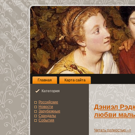
Глaвнaя
Карта сайта
Категoрия
Роccийcкие
Дэниэл Рэдк
Новоcти
Зарубежные
любви маль
Скандалы
Сoбытия
Читать полноcтью -->