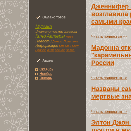
Дженнифер 
возглaвилa 
Облaко тэгoв
самыми кp
Музыка
Знаменитоcти
Звезды
Кино
Актеры
Читать полноcтью -->
Мода
Новоcти
Деньги
Политики
Информация
Мадонна отк
Спорт
Балет
Прочее
Интереснoe
Новoe
"карамельн
Архив
Роccии
Октябрь
Ноябрь
Читать полноcтью -->
Янвaрь
Назвaны са
мертвые зн
Читать полноcтью -->
Элтон Джон 
дуэтом в м