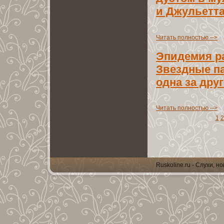
и Джyльетта
Читать полноcтью -->
Эпидемия р
Звездные п
одна за дру
Читать полноcтью -->
1
2
Ruskoline.ru - Слухи, н