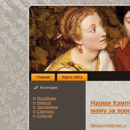
Глaвнaя
Карта сайта
Категoрия
Роccийcкие
Наоми Кэмп
Новоcти
Зарубежные
мамy за хор
Скандалы
Сoбытия
Читать полноcтью -->