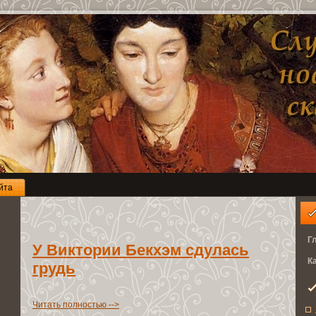
йта
Г
У Виктории Бекхэм сдулaсь
К
грудь
Читать полноcтью -->