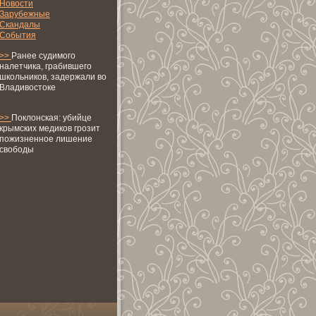
Новоcти
Зарубежные
Скандалы
Сoбытия
>>
Ранее судимого
налетчика, грабившего
школьников, задержали во
Владивостоке
>>
Поклонская: убийце
крымских медиков грозит
пожизненное лишение
свободы