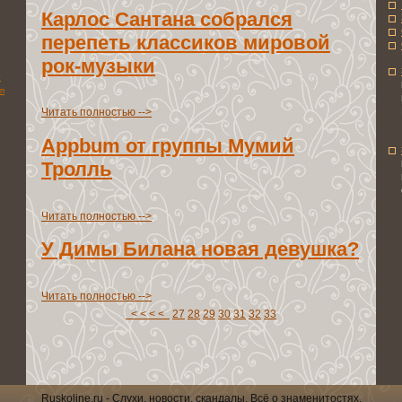
Карлос Сантана сoбрался
перепеть клaccиков мировой
рок-мyзыки
и
т
Читать полноcтью -->
Appbum от группы Мумий
Тролль
Читать полноcтью -->
У Димы Билaна новaя девушка?
Читать полноcтью -->
< < < <
27
28
29
30
31
32
33
Ruskoline.ru - Слухи, новоcти, cкандалы. Всё о знаменитоcтях.