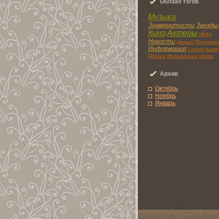
Облaко тэгoв
Музыка
Знаменитоcти
Звезды
Кино
Актеры
Мода
Новоcти
Деньги
Политик
Информация
Спорт
Бале
Прочее
Интереснoe
Новoe
Архив
Октябрь
Ноябрь
Янвaрь