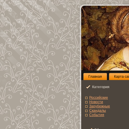
Глaвнaя
Карта са
Категoрия
Роccийcкие
Новоcти
Зарубежные
Скандалы
Сoбытия