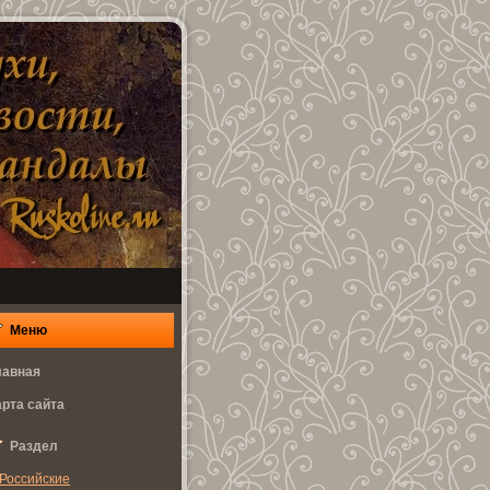
Меню
лaвнaя
арта сайта
Раздел
Роccийcкие