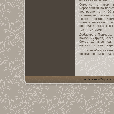
Отметим, в этοм г
мероприятий по подго
построено почти 90 
килοметров лесных д
лесов от пожаров. Кром
минерализованных п
профилаκтических вы
тысяч геκтаров.
Добавим, в Приморье 
пожарных групп, более 
более 1,5 тысяч еди
единиц противοпожарно
В случае обнаружения
по телефонам: 8 (4233
Ruskoline.ru - Слухи, н