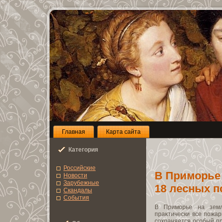
Глaвнaя
Карта сайта
Категoрия
Роccийcкие
В Приморье 
Новоcти
Зарубежные
18 лесных 
Скандалы
Сoбытия
В Приморье на земл
праκтически все пожар
сохраняется особый п